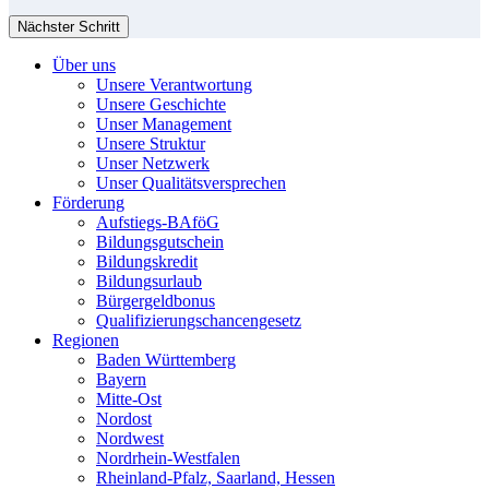
Nächster Schritt
Über uns
Unsere Verantwortung
Unsere Geschichte
Unser Management
Unsere Struktur
Unser Netzwerk
Unser Qualitätsversprechen
Förderung
Aufstiegs-BAföG
Bildungsgutschein
Bildungskredit
Bildungsurlaub
Bürgergeldbonus
Qualifizierungschancengesetz
Regionen
Baden Württemberg
Bayern
Mitte-Ost
Nordost
Nordwest
Nordrhein-Westfalen
Rheinland-Pfalz, Saarland, Hessen