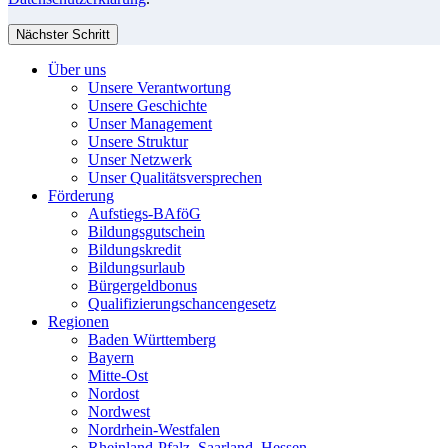
Nächster Schritt
Über uns
Unsere Verantwortung
Unsere Geschichte
Unser Management
Unsere Struktur
Unser Netzwerk
Unser Qualitätsversprechen
Förderung
Aufstiegs-BAföG
Bildungsgutschein
Bildungskredit
Bildungsurlaub
Bürgergeldbonus
Qualifizierungschancengesetz
Regionen
Baden Württemberg
Bayern
Mitte-Ost
Nordost
Nordwest
Nordrhein-Westfalen
Rheinland-Pfalz, Saarland, Hessen