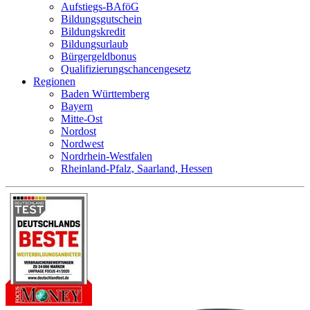
Aufstiegs-BAföG
Bildungsgutschein
Bildungskredit
Bildungsurlaub
Bürgergeldbonus
Qualifizierungschancengesetz
Regionen
Baden Württemberg
Bayern
Mitte-Ost
Nordost
Nordwest
Nordrhein-Westfalen
Rheinland-Pfalz, Saarland, Hessen