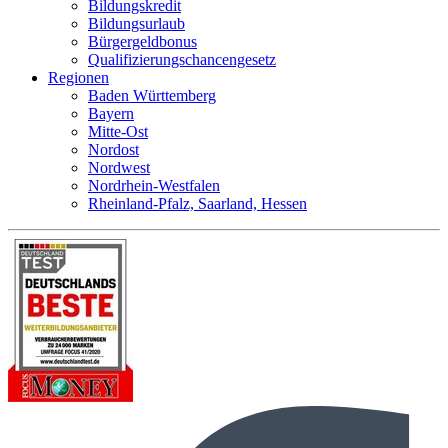
Bildungskredit
Bildungsurlaub
Bürgergeldbonus
Qualifizierungschancengesetz
Regionen
Baden Württemberg
Bayern
Mitte-Ost
Nordost
Nordwest
Nordrhein-Westfalen
Rheinland-Pfalz, Saarland, Hessen