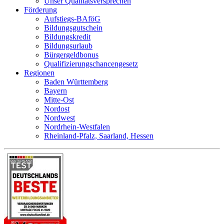
Unser Qualitätsversprechen
Förderung
Aufstiegs-BAföG
Bildungsgutschein
Bildungskredit
Bildungsurlaub
Bürgergeldbonus
Qualifizierungschancengesetz
Regionen
Baden Württemberg
Bayern
Mitte-Ost
Nordost
Nordwest
Nordrhein-Westfalen
Rheinland-Pfalz, Saarland, Hessen