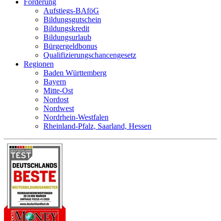
Förderung
Aufstiegs-BAföG
Bildungsgutschein
Bildungskredit
Bildungsurlaub
Bürgergeldbonus
Qualifizierungschancengesetz
Regionen
Baden Württemberg
Bayern
Mitte-Ost
Nordost
Nordwest
Nordrhein-Westfalen
Rheinland-Pfalz, Saarland, Hessen