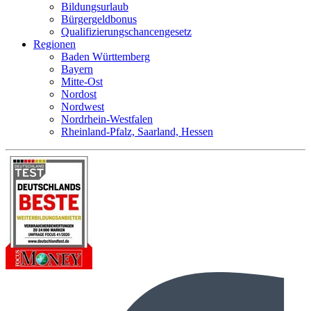
Bildungsurlaub
Bürgergeldbonus
Qualifizierungschancengesetz
Regionen
Baden Württemberg
Bayern
Mitte-Ost
Nordost
Nordwest
Nordrhein-Westfalen
Rheinland-Pfalz, Saarland, Hessen