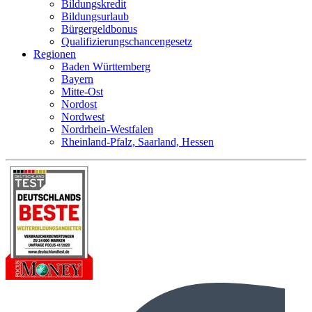
Bildungskredit
Bildungsurlaub
Bürgergeldbonus
Qualifizierungschancengesetz
Regionen
Baden Württemberg
Bayern
Mitte-Ost
Nordost
Nordwest
Nordrhein-Westfalen
Rheinland-Pfalz, Saarland, Hessen