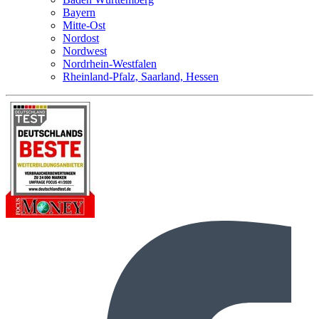
Bayern
Mitte-Ost
Nordost
Nordwest
Nordrhein-Westfalen
Rheinland-Pfalz, Saarland, Hessen