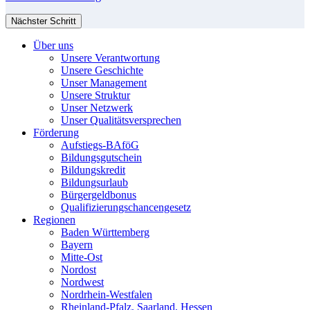
Nächster Schritt
Über uns
Unsere Verantwortung
Unsere Geschichte
Unser Management
Unsere Struktur
Unser Netzwerk
Unser Qualitätsversprechen
Förderung
Aufstiegs-BAföG
Bildungsgutschein
Bildungskredit
Bildungsurlaub
Bürgergeldbonus
Qualifizierungschancengesetz
Regionen
Baden Württemberg
Bayern
Mitte-Ost
Nordost
Nordwest
Nordrhein-Westfalen
Rheinland-Pfalz, Saarland, Hessen