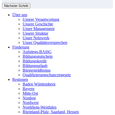
Nächster Schritt
Über uns
Unsere Verantwortung
Unsere Geschichte
Unser Management
Unsere Struktur
Unser Netzwerk
Unser Qualitätsversprechen
Förderung
Aufstiegs-BAföG
Bildungsgutschein
Bildungskredit
Bildungsurlaub
Bürgergeldbonus
Qualifizierungschancengesetz
Regionen
Baden Württemberg
Bayern
Mitte-Ost
Nordost
Nordwest
Nordrhein-Westfalen
Rheinland-Pfalz, Saarland, Hessen