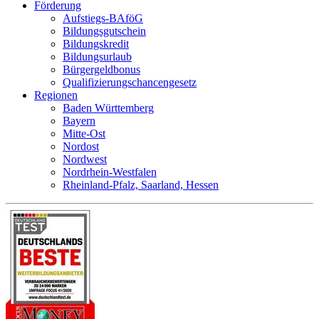
Förderung
Aufstiegs-BAföG
Bildungsgutschein
Bildungskredit
Bildungsurlaub
Bürgergeldbonus
Qualifizierungschancengesetz
Regionen
Baden Württemberg
Bayern
Mitte-Ost
Nordost
Nordwest
Nordrhein-Westfalen
Rheinland-Pfalz, Saarland, Hessen