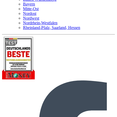
Bayern
Mitte-Ost
Nordost
Nordwest
Nordrhein-Westfalen
Rheinland-Pfalz, Saarland, Hessen