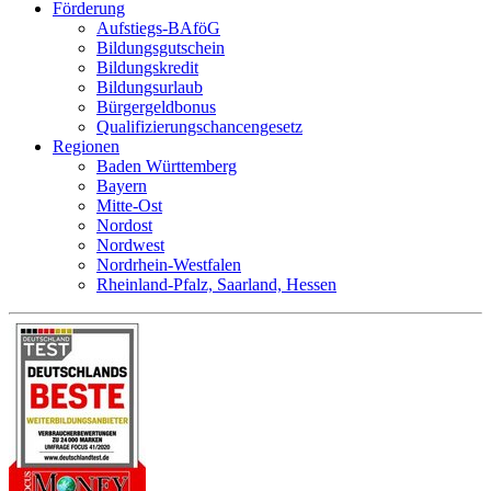
Förderung
Aufstiegs-BAföG
Bildungsgutschein
Bildungskredit
Bildungsurlaub
Bürgergeldbonus
Qualifizierungschancengesetz
Regionen
Baden Württemberg
Bayern
Mitte-Ost
Nordost
Nordwest
Nordrhein-Westfalen
Rheinland-Pfalz, Saarland, Hessen