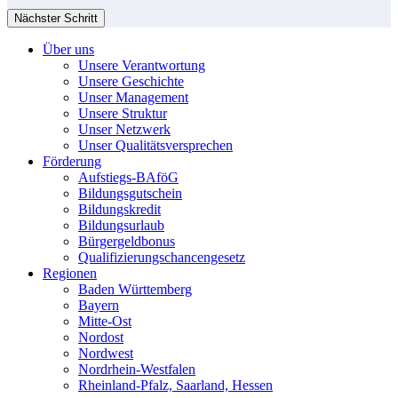
Nächster Schritt
Über uns
Unsere Verantwortung
Unsere Geschichte
Unser Management
Unsere Struktur
Unser Netzwerk
Unser Qualitätsversprechen
Förderung
Aufstiegs-BAföG
Bildungsgutschein
Bildungskredit
Bildungsurlaub
Bürgergeldbonus
Qualifizierungschancengesetz
Regionen
Baden Württemberg
Bayern
Mitte-Ost
Nordost
Nordwest
Nordrhein-Westfalen
Rheinland-Pfalz, Saarland, Hessen