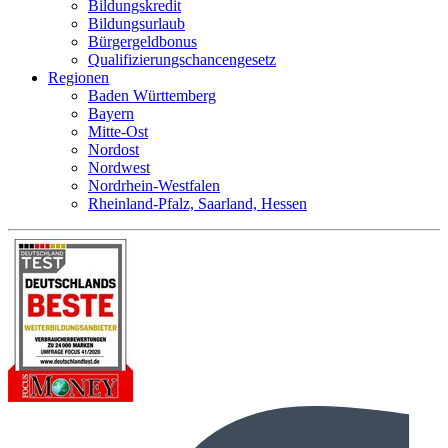
Bildungskredit
Bildungsurlaub
Bürgergeldbonus
Qualifizierungschancengesetz
Regionen
Baden Württemberg
Bayern
Mitte-Ost
Nordost
Nordwest
Nordrhein-Westfalen
Rheinland-Pfalz, Saarland, Hessen