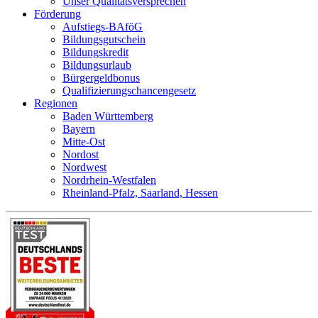
Unser Qualitätsversprechen
Förderung
Aufstiegs-BAföG
Bildungsgutschein
Bildungskredit
Bildungsurlaub
Bürgergeldbonus
Qualifizierungschancengesetz
Regionen
Baden Württemberg
Bayern
Mitte-Ost
Nordost
Nordwest
Nordrhein-Westfalen
Rheinland-Pfalz, Saarland, Hessen