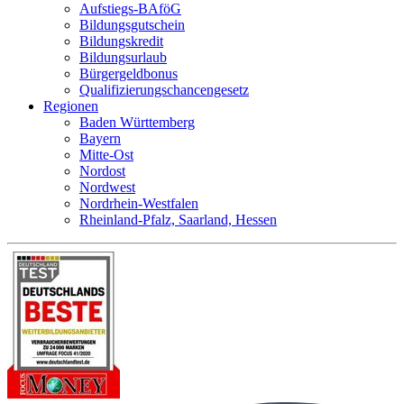
Aufstiegs-BAföG
Bildungsgutschein
Bildungskredit
Bildungsurlaub
Bürgergeldbonus
Qualifizierungschancengesetz
Regionen
Baden Württemberg
Bayern
Mitte-Ost
Nordost
Nordwest
Nordrhein-Westfalen
Rheinland-Pfalz, Saarland, Hessen