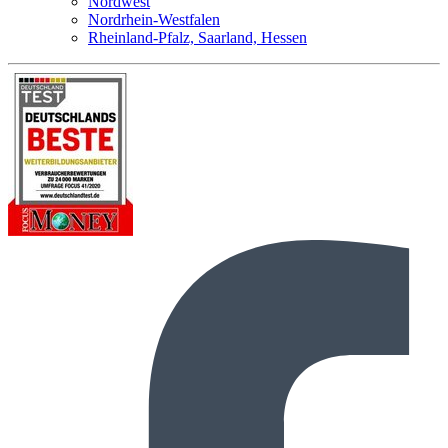
Nordwest
Nordrhein-Westfalen
Rheinland-Pfalz, Saarland, Hessen