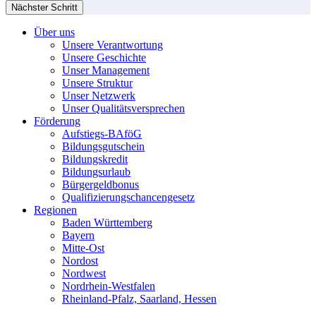
Nächster Schritt
Über uns
Unsere Verantwortung
Unsere Geschichte
Unser Management
Unsere Struktur
Unser Netzwerk
Unser Qualitätsversprechen
Förderung
Aufstiegs-BAföG
Bildungsgutschein
Bildungskredit
Bildungsurlaub
Bürgergeldbonus
Qualifizierungschancengesetz
Regionen
Baden Württemberg
Bayern
Mitte-Ost
Nordost
Nordwest
Nordrhein-Westfalen
Rheinland-Pfalz, Saarland, Hessen