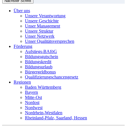
Nächster Schritt
Über uns
Unsere Verantwortung
Unsere Geschichte
Unser Management
Unsere Struktur
Unser Netzwerk
Unser Qualitätsversprechen
Förderung
Aufstiegs-BAföG
Bildungsgutschein
Bildungskredit
Bildungsurlaub
Bürgergeldbonus
Qualifizierungschancengesetz
Regionen
Baden Württemberg
Bayern
Mitte-Ost
Nordost
Nordwest
Nordrhein-Westfalen
Rheinland-Pfalz, Saarland, Hessen