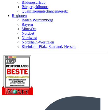
Bildungsurlaub
Bürgergeldbonus
Qualifizierungschancengesetz
Regionen
Baden Württemberg
Bayern
Mitte-Ost
Nordost
Nordwest
Nordrhein-Westfalen
Rheinland-Pfalz, Saarland, Hessen