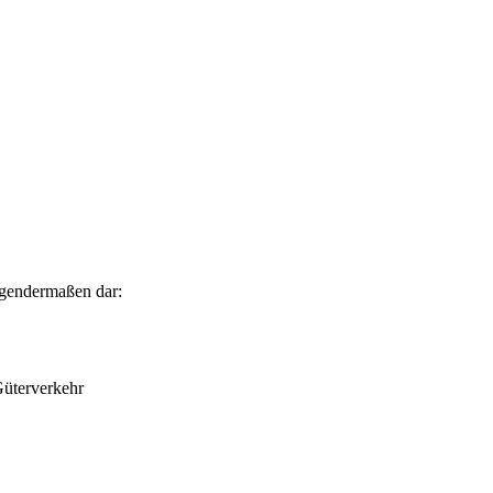
lgendermaßen dar:
Güterverkehr