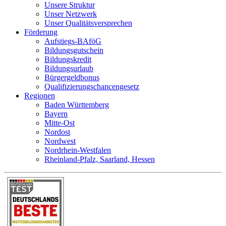
Unsere Struktur
Unser Netzwerk
Unser Qualitätsversprechen
Förderung
Aufstiegs-BAföG
Bildungsgutschein
Bildungskredit
Bildungsurlaub
Bürgergeldbonus
Qualifizierungschancengesetz
Regionen
Baden Württemberg
Bayern
Mitte-Ost
Nordost
Nordwest
Nordrhein-Westfalen
Rheinland-Pfalz, Saarland, Hessen