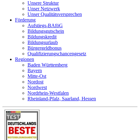
Unsere Struktur
Unser Netzwerk
Unser Qualitätsversprechen
Förderung
Aufstiegs-BAföG
Bildungsgutschein
Bildungskredit
Bildungsurlaub
Bürgergeldbonus
Qualifizierungschancengesetz
Regionen
Baden Württemberg
Bayern
Mitte-Ost
Nordost
Nordwest
Nordrhein-Westfalen
Rheinland-Pfalz, Saarland, Hessen