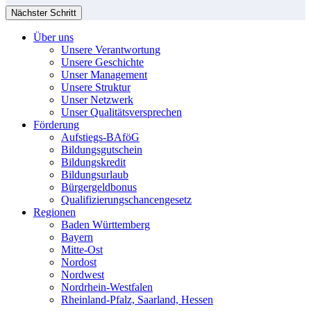
Nächster Schritt
Über uns
Unsere Verantwortung
Unsere Geschichte
Unser Management
Unsere Struktur
Unser Netzwerk
Unser Qualitätsversprechen
Förderung
Aufstiegs-BAföG
Bildungsgutschein
Bildungskredit
Bildungsurlaub
Bürgergeldbonus
Qualifizierungschancengesetz
Regionen
Baden Württemberg
Bayern
Mitte-Ost
Nordost
Nordwest
Nordrhein-Westfalen
Rheinland-Pfalz, Saarland, Hessen