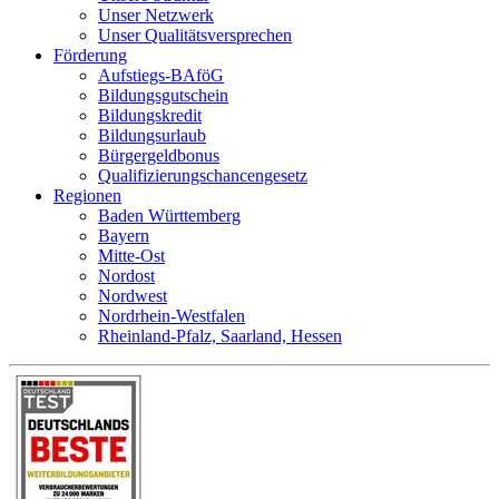
Unser Netzwerk
Unser Qualitätsversprechen
Förderung
Aufstiegs-BAföG
Bildungsgutschein
Bildungskredit
Bildungsurlaub
Bürgergeldbonus
Qualifizierungschancengesetz
Regionen
Baden Württemberg
Bayern
Mitte-Ost
Nordost
Nordwest
Nordrhein-Westfalen
Rheinland-Pfalz, Saarland, Hessen