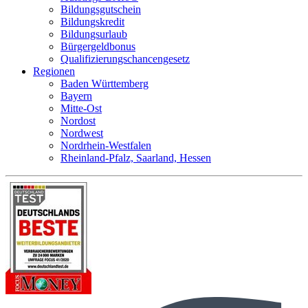
Bildungsgutschein
Bildungskredit
Bildungsurlaub
Bürgergeldbonus
Qualifizierungschancengesetz
Regionen
Baden Württemberg
Bayern
Mitte-Ost
Nordost
Nordwest
Nordrhein-Westfalen
Rheinland-Pfalz, Saarland, Hessen