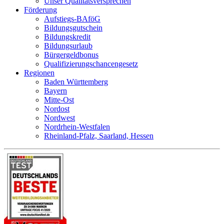
Unser Qualitätsversprechen
Förderung
Aufstiegs-BAföG
Bildungsgutschein
Bildungskredit
Bildungsurlaub
Bürgergeldbonus
Qualifizierungschancengesetz
Regionen
Baden Württemberg
Bayern
Mitte-Ost
Nordost
Nordwest
Nordrhein-Westfalen
Rheinland-Pfalz, Saarland, Hessen