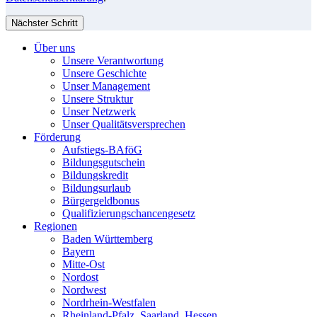
Nächster Schritt
Über uns
Unsere Verantwortung
Unsere Geschichte
Unser Management
Unsere Struktur
Unser Netzwerk
Unser Qualitätsversprechen
Förderung
Aufstiegs-BAföG
Bildungsgutschein
Bildungskredit
Bildungsurlaub
Bürgergeldbonus
Qualifizierungschancengesetz
Regionen
Baden Württemberg
Bayern
Mitte-Ost
Nordost
Nordwest
Nordrhein-Westfalen
Rheinland-Pfalz, Saarland, Hessen