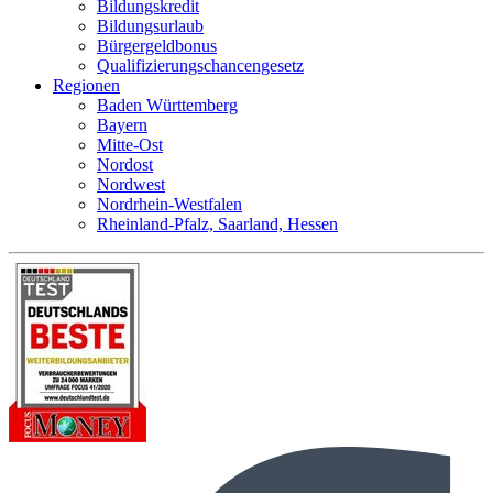
Bildungskredit
Bildungsurlaub
Bürgergeldbonus
Qualifizierungschancengesetz
Regionen
Baden Württemberg
Bayern
Mitte-Ost
Nordost
Nordwest
Nordrhein-Westfalen
Rheinland-Pfalz, Saarland, Hessen