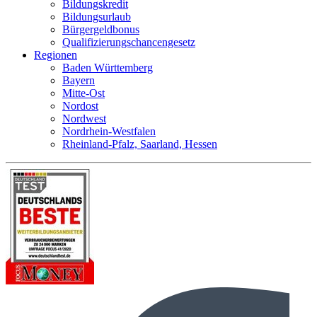
Bildungskredit
Bildungsurlaub
Bürgergeldbonus
Qualifizierungschancengesetz
Regionen
Baden Württemberg
Bayern
Mitte-Ost
Nordost
Nordwest
Nordrhein-Westfalen
Rheinland-Pfalz, Saarland, Hessen