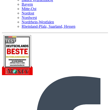
Bayern
Mitte-Ost
Nordost
Nordwest
Nordrhein-Westfalen
Rheinland-Pfalz, Saarland, Hessen